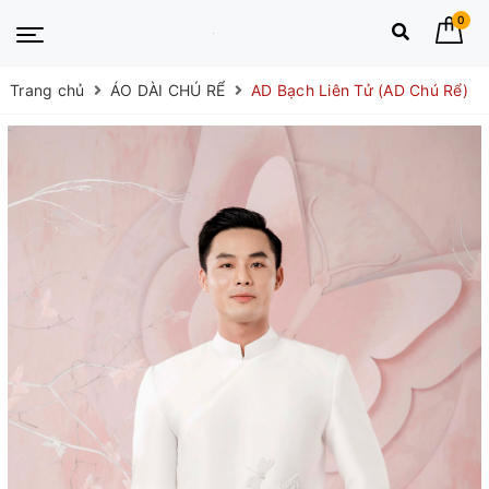
0
Trang chủ
ÁO DÀI CHÚ RỂ
AD Bạch Liên Tử (AD Chú Rể)