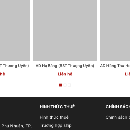
T Thượng Uyển)
AD Hạ Băng (BST Thượng Uyển)
 hệ
Liên hệ
Li
HÌNH THỨC THUÊ
CHÍNH SÁC
Hình thức thuê
Chính sách 
Trường hợp ship
n Phú Nhuận, TP.