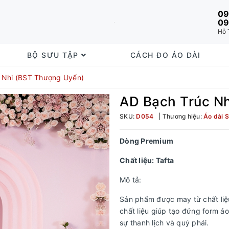
09
09
Hỗ 
BỘ SƯU TẬP
CÁCH ĐO ÁO DÀI
 Nhi (BST Thượng Uyển)
AD Bạch Trúc N
SKU:
D054
Thương hiệu:
Áo dài
Dòng Premium
Chất liệu: Tafta
Mô tả:
Sản phẩm được may từ chất liệu
chất liệu giúp tạo đứng form á
sự thanh lịch và quý phái.