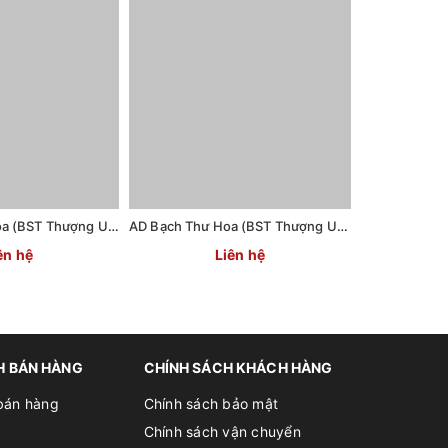
AD Hồng Thư Hoa (BST Thượng Uyển)
AD Bạch Thư Hoa (BST Thượng Uyển)
AD Quỳnh Th
ên hệ
Liên hệ
H BÁN HÀNG
CHÍNH SÁCH KHÁCH HÀNG
bán hàng
Chính sách bảo mật
Chính sách vận chuyển