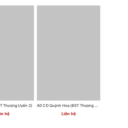
ST Thượng Uyển 2)
AD CD Quỳnh Hoa (BST Thượng Uyển 2)
AD Uyên Hồ 
ên hệ
Liên hệ