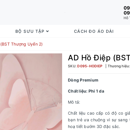
09
09
Hỗ 
BỘ SƯU TẬP
CÁCH ĐO ÁO DÀI
 (BST Thượng Uyển 2)
AD Hồ Điệp (BS
SKU:
D095-HODIEP
Thương hiệu
Dòng Premium
Chất liệu: Phi 1 da
Mô tả:
Chất liệu cao cấp có độ co gi
bạn trẻ ưa chuộng vì sự sang 
hoạ tiết bướm 3D đặc sắc.