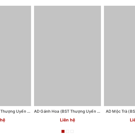
AD Ngàn Hoa (BST Thượng Uyển 2)
AD Gánh Hoa (BST Thượng Uyển 2)
AD Mộc Trà (B
 hệ
Liên hệ
Li