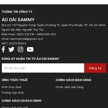
THÔNG TIN CÔNG TY
ÁO DÀI SAMMY
Địa chỉ: 107 Nguyễn Trọng Tuyển, Phường 15, Quận Phú Nhuận, TP. Hồ Chí Minh
Người đại diện: Nguyễn Thy Thu
Điện thoại:
0902.310.118 - 0968.095.302
Email
sammybridal@gmail.com
MST:
0317230933
ĐĂNG KÝ NHẬN TIN TỪ ÁO DÀI SAMMY
Đăng ký
HÌNH THỨC THUÊ
CHÍNH SÁCH BÁN HÀNG
Hình thức thuê
Chính sách bán hàng
Trường hợp ship
CHÍNH SÁCH KHÁCH HÀNG
Chính sách bảo mật