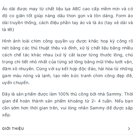
Áo dài được may từ chất liệu lụa ABC cao cấp mềm mịn và có
độ co giãn tốt giúp nàng dâu thon gọn và tôn dáng. Form áo
dài truyền thống, cách điệu phần tay áo và tà áo (tay xẻ dài và
tà lết)
Hình ảnh loài chim công quyền uy được khắc hoạ kỳ công rõ
nét bằng các thủ thuật thêu và đính, xử lý chất liệu bằng nhiều
cách chế tác khác nhau (xử lý cắt lazer từng thước lông, chú
trọng chi tiết nhỏ nhất của từng sớ lông bằng mũi thêu lướt vặn,
đâm xô nhuyễn. Cùng với sự kết hợp độc đáo, hài hòa từ những
gam màu nóng và lạnh, tạo nên bức tranh chim công đẹp đẽ,
uyển chuyển.
Đây là sản phẩm được làm 100% thủ công bởi nhà Sammy. Thời
gian để hoàn thành sản phẩm khoảng từ 2– 4 tuần. Nếu bạn
cần sớm hơn thời gian trên, vui lòng nhắn Sammy để được sắp
xếp.
GIỚI THIỆU