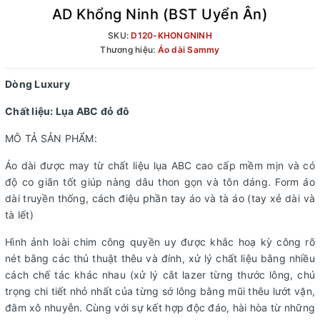
AD Khổng Ninh (BST Uyển Ân)
SKU:
D120-KHONGNINH
Thương hiệu:
Áo dài Sammy
Dòng Luxury
Chất liệu:
Lụa ABC đỏ đô
MÔ TẢ SẢN PHẨM:
Áo dài được may từ chất liệu lụa ABC cao cấp mềm mịn và có
độ co giãn tốt giúp nàng dâu thon gọn và tôn dáng. Form áo
dài truyền thống, cách điệu phần tay áo và tà áo (tay xẻ dài và
tà lết)
Hình ảnh loài chim công quyền uy được khắc hoạ kỳ công rõ
nét bằng các thủ thuật thêu và đính, xử lý chất liệu bằng nhiều
cách chế tác khác nhau (xử lý cắt lazer từng thước lông, chú
trọng chi tiết nhỏ nhất của từng sớ lông bằng mũi thêu lướt vặn,
đâm xô nhuyễn. Cùng với sự kết hợp độc đáo, hài hòa từ những