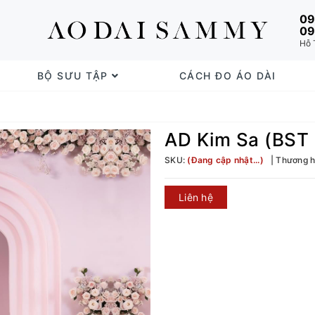
09
09
Hỗ 
BỘ SƯU TẬP
CÁCH ĐO ÁO DÀI
AD Kim Sa (BST
SKU:
(Đang cập nhật...)
Thương h
Liên hệ