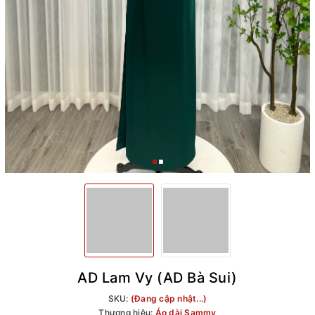
AD Lam Vy (AD Bà Sui)
SKU:
(Đang cập nhật...)
Thương hiệu:
Áo dài Sammy