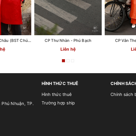
CP Thư Cầm- Phú Châu (BST Chút Tình)
CP Thư Nhàn - Phú Bạch
CP Vân Th
 hệ
Liên hệ
Li
HÌNH THỨC THUÊ
CHÍNH SÁC
Hình thức thuê
Chính sách 
Trường hợp ship
n Phú Nhuận, TP.