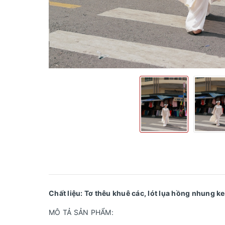
Chất liệu: T
ơ thêu khuê các, lót lụa hồng nhung k
MÔ TẢ SẢN PHẨM: