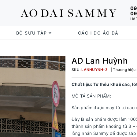
09
09
Hỗ 
BỘ SƯU TẬP
CÁCH ĐO ÁO DÀI
AD Lan Huỳnh
SKU:
LANHUYNH-3
Thương hiệu
Chất liệu: T
ơ thêu khuê các, l
MÔ TẢ SẢN PHẨM:
Sản phẩm được may từ tơ cao cấ
Đây là sản phẩm được làm 100%
thành sản phẩm khoảng từ 3 – 4
lòng nhắn Sammy để được sắp