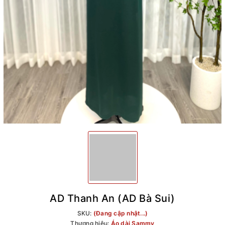
AD Thanh An (AD Bà Sui)
SKU:
(Đang cập nhật...)
Thương hiệu:
Áo dài Sammy