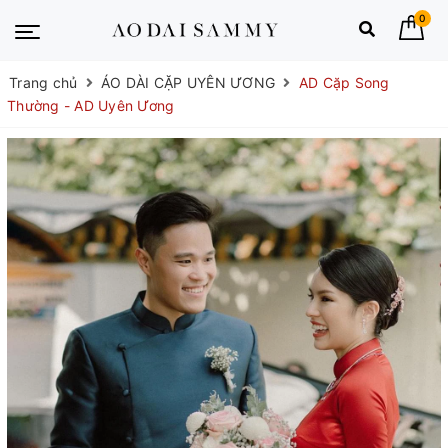
0
Trang chủ
ÁO DÀI CẶP UYÊN ƯƠNG
AD Cặp Song
Thường - AD Uyên Ương