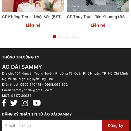
CP Khổng Tước - Nhật Vân (BST Thượng Uyển 2 - AD Uyên Ương)
CP Thuỵ Trúc - Tấn Khương (BST Uyển Ân - AD Uyên Ương)
Liên hệ
Liên hệ
THÔNG TIN CÔNG TY
ÁO DÀI SAMMY
Địa chỉ: 107 Nguyễn Trọng Tuyển, Phường 15, Quận Phú Nhuận, TP. Hồ Chí Minh
Người đại diện: Nguyễn Thy Thu
Điện thoại:
0902.310.118 - 0968.095.302
Email
sammybridal@gmail.com
MST:
0317230933
ĐĂNG KÝ NHẬN TIN TỪ ÁO DÀI SAMMY
Đăng ký