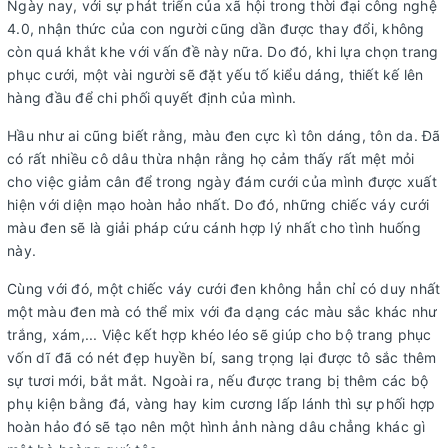
Ngày nay, với sự phát triển của xã hội trong thời đại công nghệ
4.0, nhận thức của con người cũng dần được thay đổi, không
còn quá khắt khe với vấn đề này nữa. Do đó, khi lựa chọn trang
phục cưới, một vài người sẽ đặt yếu tố kiểu dáng, thiết kế lên
hàng đầu để chi phối quyết định của mình.
Hầu như ai cũng biết rằng, màu đen cực kì tôn dáng, tôn da. Đã
có rất nhiều cô dâu thừa nhận rằng họ cảm thấy rất mệt mỏi
cho việc giảm cân để trong ngày đám cưới của mình được xuất
hiện với diện mạo hoàn hảo nhất. Do đó, những chiếc váy cưới
màu đen sẽ là giải pháp cứu cánh hợp lý nhất cho tình huống
này.
Cùng với đó, một chiếc váy cưới đen không hẳn chỉ có duy nhất
một màu đen mà có thể mix với đa dạng các màu sắc khác như
trắng, xám,... Việc kết hợp khéo léo sẽ giúp cho bộ trang phục
vốn dĩ đã có nét đẹp huyền bí, sang trọng lại được tô sắc thêm
sự tươi mới, bắt mắt. Ngoài ra, nếu được trang bị thêm các bộ
phụ kiện bằng đá, vàng hay kim cương lấp lánh thì sự phối hợp
hoàn hảo đó sẽ tạo nên một hình ảnh nàng dâu chẳng khác gì