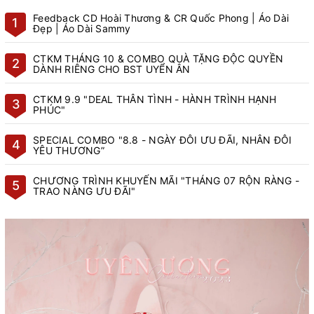
Feedback CD Hoài Thương & CR Quốc Phong | Áo Dài
1
Đẹp | Áo Dài Sammy
CTKM THÁNG 10 & COMBO QUÀ TẶNG ĐỘC QUYỀN
2
DÀNH RIÊNG CHO BST UYỂN ÂN
CTKM 9.9 "DEAL THÂN TÌNH - HÀNH TRÌNH HẠNH
3
PHÚC"
SPECIAL COMBO "8.8 - NGÀY ĐÔI ƯU ĐÃI, NHÂN ĐÔI
4
YÊU THƯƠNG”
CHƯƠNG TRÌNH KHUYẾN MÃI "THÁNG 07 RỘN RÀNG -
5
TRAO NÀNG ƯU ĐÃI"