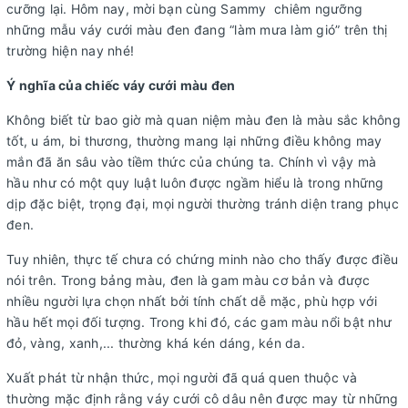
cưỡng lại. Hôm nay, mời bạn cùng Sammy chiêm ngưỡng
những mẫu váy cưới màu đen đang “làm mưa làm gió” trên thị
trường hiện nay nhé!
Ý nghĩa của chiếc váy cưới màu đen
Không biết từ bao giờ mà quan niệm màu đen là màu sắc không
tốt, u ám, bi thương, thường mang lại những điều không may
mắn đã ăn sâu vào tiềm thức của chúng ta. Chính vì vậy mà
hầu như có một quy luật luôn được ngầm hiểu là trong những
dịp đặc biệt, trọng đại, mọi người thường tránh diện trang phục
đen.
Tuy nhiên, thực tế chưa có chứng minh nào cho thấy được điều
nói trên. Trong bảng màu, đen là gam màu cơ bản và được
nhiều người lựa chọn nhất bởi tính chất dễ mặc, phù hợp với
hầu hết mọi đối tượng. Trong khi đó, các gam màu nổi bật như
đỏ, vàng, xanh,... thường khá kén dáng, kén da.
Xuất phát từ nhận thức, mọi người đã quá quen thuộc và
thường mặc định rằng váy cưới cô dâu nên được may từ những