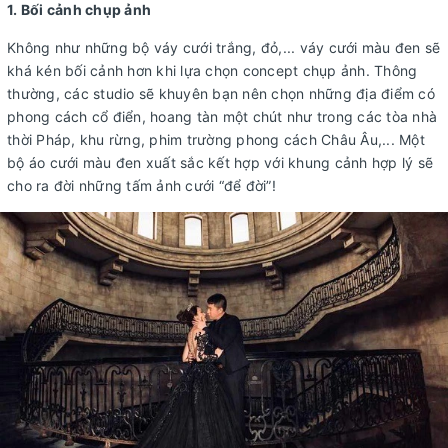
1. Bối cảnh chụp ảnh
Không như những bộ váy cưới trắng, đỏ,... váy cưới màu đen sẽ
khá kén bối cảnh hơn khi lựa chọn concept chụp ảnh. Thông
thường, các studio sẽ khuyên bạn nên chọn những địa điểm có
phong cách cổ điển, hoang tàn một chút như trong các tòa nhà
thời Pháp, khu rừng, phim trường phong cách Châu Âu,... Một
bộ áo cưới màu đen xuất sắc kết hợp với khung cảnh hợp lý sẽ
cho ra đời những tấm ảnh cưới “để đời”!